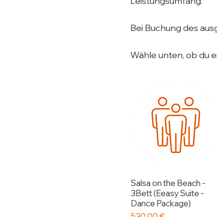
Leistungsumfang.
Bei Buchung des aus
Wähle unten, ob du ei
Salsa on the Beach -
3Bett (Eeasy Suite -
Dance Package)
Preis
530,00 €