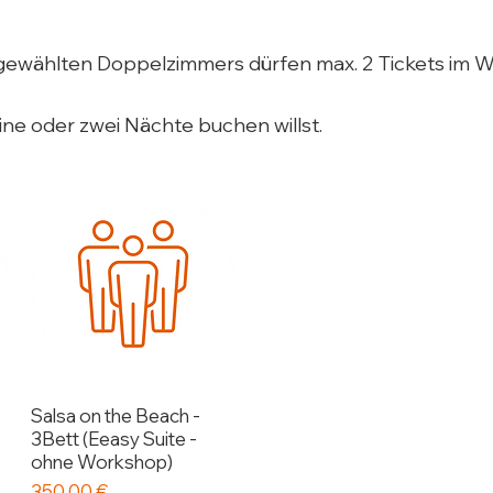
gewählten Doppelzimmers dürfen max. 2 Tickets im W
ne oder zwei Nächte buchen willst.​
Salsa on the Beach -
3Bett (Eeasy Suite -
ohne Workshop)
Preis
350,00 €