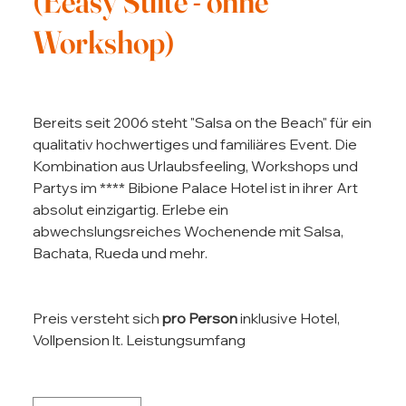
(Eeasy Suite - ohne
Workshop)
Preis
335,00 €
Bereits seit 2006 steht "Salsa on the Beach" für ein
qualitativ hochwertiges und familiäres Event. Die
Kombination aus Urlaubsfeeling, Workshops und
Partys im **** Bibione Palace Hotel ist in ihrer Art
absolut einzigartig. Erlebe ein
abwechslungsreiches Wochenende mit Salsa,
Bachata, Rueda und mehr.
Preis versteht sich
pro Person
inklusive Hotel,
Vollpension lt. Leistungsumfang
Anzahl