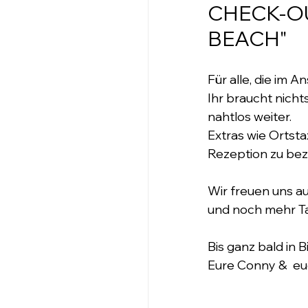
CHECK-OU
BEACH"
Für alle, die im A
Ihr braucht nich
nahtlos weiter.
Extras wie Ortst
Rezeption zu bez
Wir freuen uns au
und noch mehr Ta
Bis ganz bald in B
Eure Conny &  e