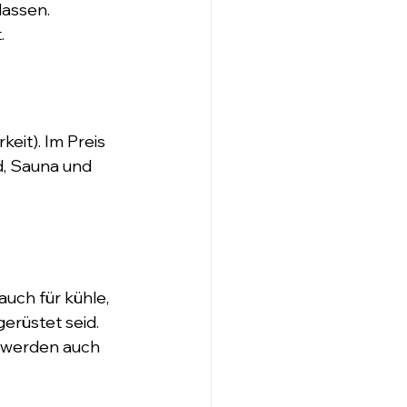
assen. 
.
eit). Im Preis 
d, Sauna und 
uch für kühle, 
erüstet seid. 
 werden auch 