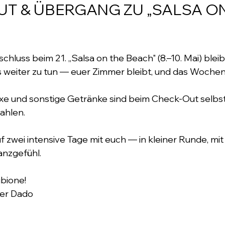
T & ÜBERGANG ZU „SALSA ON
nschluss beim 21. „Salsa on the Beach" (8.–10. Mai) bleib
ts weiter zu tun — euer Zimmer bleibt, und das Woche
axe und sonstige Getränke sind beim Check-Out selbst
ahlen.
f zwei intensive Tage mit euch — in kleiner Runde, mit 
nzgefühl.
ibione! 
uer Dado