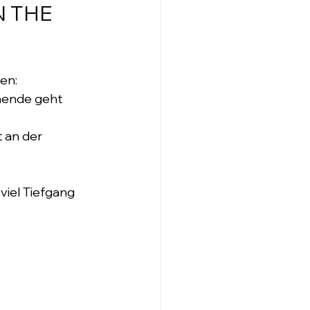
 THE 
en: 
nende geht 
 an der 
viel Tiefgang 