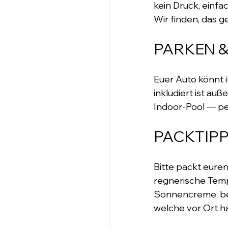
kein Druck, einf
Wir finden, das 
PARKEN 
Euer Auto könnt i
inkludiert ist a
Indoor-Pool — pe
PACKTIP
Bitte packt euren
regnerische Tempe
Sonnencreme, be
welche vor Ort h