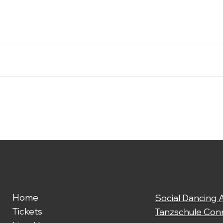
Quick-Links
Link-Tipps
Home
Social Dancing
Tickets
Tanzschule Con