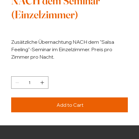
NACH dem Seminar
(Einzelzimmer)
Price
€155.00
Zusätzliche Übernachtung NACH dem "Salsa
Feeling"-Seminar im Einzelzimmer. Preis pro
Zimmer pro Nacht.
Quantity
Add to Cart