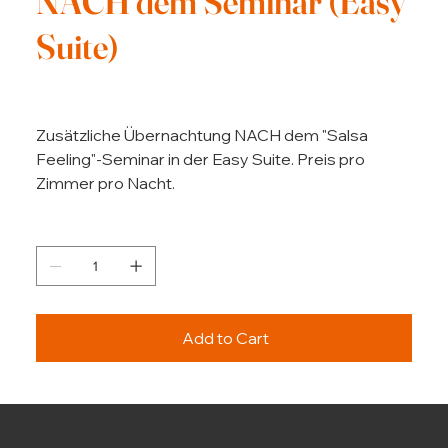
NACH dem Seminar (Easy
Suite)
Price
€250.00
Zusätzliche Übernachtung NACH dem "Salsa
Feeling"-Seminar in der Easy Suite. Preis pro
Zimmer pro Nacht.
Quantity
Add to Cart