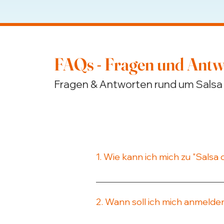
FAQs - Fragen und Antw
Fragen & Antworten rund um Salsa
1. Wie kann ich mich zu "Sals
Eine Anmeldung ist ausschließ
deiner Anmeldung erhältst d
2. Wann soll ich mich anmelde
bekommst du binnen weniger T
Anmeldung ist immer nur in Fo